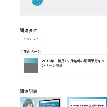
関連タグ
お知らせ
前のページ
投
2018年 初月1ヶ月無料の期間限定キャ
稿
ンペーン開始
ナ
ビ
ゲ
関連記事
ー