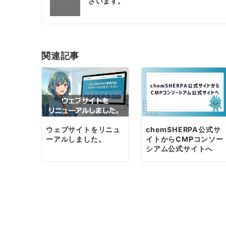
稿
ざいます。
ナ
ビ
ゲ
関連記事
ー
シ
ョ
ン
ウェブサイトをリニュ
chemSHERPA公式サ
ーアルしました。
イトからCMPコンソー
シアム公式サイトへ